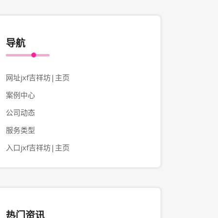
导航
网址jxf吉祥坊|主页
案例中心
公司动态
服务类型
入口jxf吉祥坊|主页
热门资讯