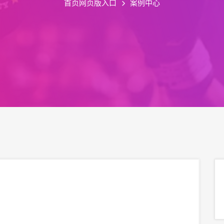
首页网页版入口
案例中心