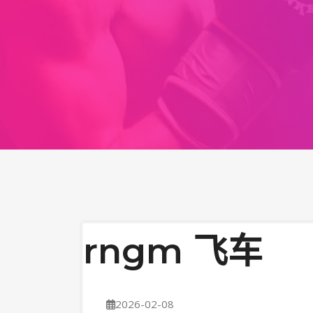
rngm 飞车
2026-02-08