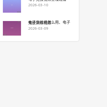
2026-03-10
电子竞技绳怎么用、电子竞技训练视频
2026-03-09