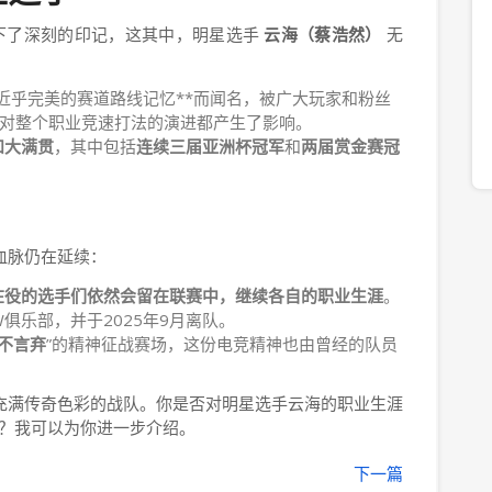
留下了深刻的印记，这其中，明星选手
云海（蔡浩然）
无
近乎完美的赛道路线记忆**而闻名，被广大玩家和粉丝
，对整个职业竞速打法的演进都产生了影响。
和大满贯
，其中包括
连续三届亚洲杯冠军
和
两届赏金赛冠
血脉仍在延续：
在役的选手们依然会留在联赛中，继续各自的职业生涯
。
俱乐部，并于2025年9月离队。
不言弃
”的精神征战赛场，这份电竞精神也由曾经的队员
支充满传奇色彩的战队。你是否对明星选手云海的职业生涯
呢？我可以为你进一步介绍。
下一篇