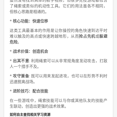
虽然没有找到具体的教学视频，但很多竞技游戏都包含
了绳索或类似的机动性工具。它们的用法虽各不相同，
但核心思路是相通的。
*
核心功能：快速位移
这类工具最基本的作用是让你操控的角色快速到达平时
难以触及的高点或快速跨越地形，从而
抢占先机
或
躲避
危险
。
*
战术价值：创造机会
*
出其不意
: 利用绳索可以从非常规角度发动攻击，打敌
人一个措手不及。
*
攻守兼备
: 既可以用来发起进攻，也可以在形势不利时
迅速脱离战场。
*
进阶技巧：配合技能
在一些游戏中，绳索技能可以与你或其他队友的技能产
生联动，创造出更强的战术效果。
如何自主查找相关学习资源