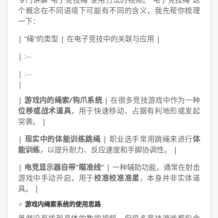
个概念在不同语境下可能有不同的含义，我先帮你梳理
一下：
| “绳”的类型 | 在电子竞技中的关联与应用 |
| :--
| :--
|
|
游戏内的绳索/钩爪系统
| 在很多竞技游戏中作为一种
位移或战术道具
，用于快速移动、占据有利地形或发起
突袭。 |
|
现实中的体能训练跳绳
| 职业选手常用跳绳来进行
体
能训练
，以提升耐力、反应速度和手脚协调性。 |
|
电竞显示器自带“瞄准线”
| 一种辅助功能，通常在射击
游戏中手动开启，用于
校准校准准星
，本身并非实体道
具。 |
‍♂️ 游戏内绳索系统的使用思路