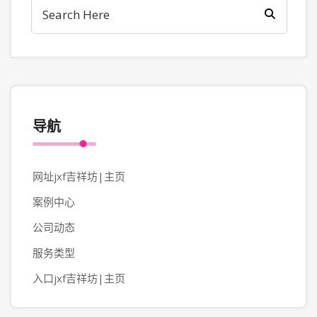
导航
网址jxf吉祥坊|主页
案例中心
公司动态
服务类型
入口jxf吉祥坊|主页