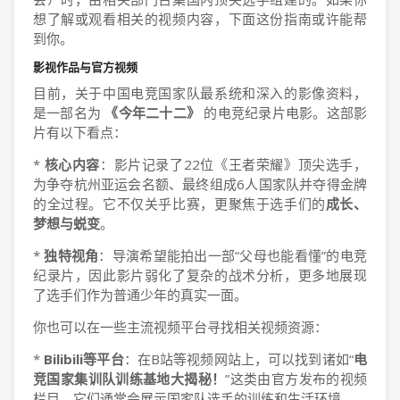
想了解或观看相关的视频内容，下面这份指南或许能帮
到你。
影视作品与官方视频
目前，关于中国电竞国家队最系统和深入的影像资料，
是一部名为
《今年二十二》
的电竞纪录片电影。这部影
片有以下看点：
*
核心内容
：影片记录了22位《王者荣耀》顶尖选手，
为争夺杭州亚运会名额、最终组成6人国家队并夺得金牌
的全过程。它不仅关乎比赛，更聚焦于选手们的
成长、
梦想与蜕变
。
*
独特视角
：导演希望能拍出一部“父母也能看懂”的电竞
纪录片，因此影片弱化了复杂的战术分析，更多地展现
了选手们作为普通少年的真实一面。
你也可以在一些主流视频平台寻找相关视频资源：
*
Bilibili等平台
：在B站等视频网站上，可以找到诸如“
电
竞国家集训队训练基地大揭秘！
”这类由官方发布的视频
栏目，它们通常会展示国家队选手的训练和生活环境。