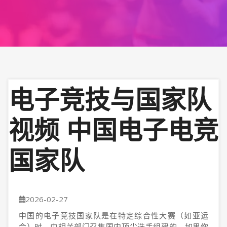
电子竞技与国家队
视频 中国电子电竞
国家队
2026-02-27
中国的电子竞技国家队是在特定综合性大赛（如亚运
会）时，由相关部门召集国内顶尖选手组建的。如果你