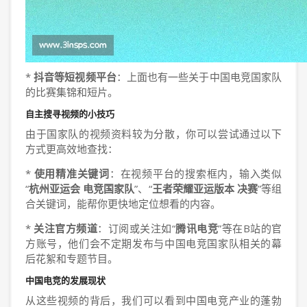
*
抖音等短视频平台
：上面也有一些关于中国电竞国家队
的比赛集锦和短片。
自主搜寻视频的小技巧
由于国家队的视频资料较为分散，你可以尝试通过以下
方式更高效地查找：
*
使用精准关键词
：在视频平台的搜索框内，输入类似
“
杭州亚运会 电竞国家队
”、“
王者荣耀亚运版本 决赛
”等组
合关键词，能帮你更快地定位想看的内容。
*
关注官方频道
：订阅或关注如“
腾讯电竞
”等在B站的官
方账号，他们会不定期发布与中国电竞国家队相关的幕
后花絮和专题节目。
中国电竞的发展现状
从这些视频的背后，我们可以看到中国电竞产业的蓬勃