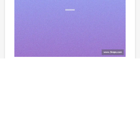
电子竞技视频全程观看
2026-03-10